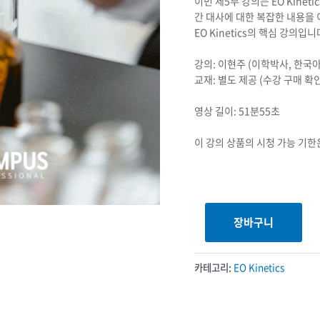
이번 제5부 강의는 EO Kine
간 대사에 대한 복잡한 내용을 
EO Kinetics의 핵심 강의입니
강의: 이현주 (이학박사, 한
교재: 별도 제공 (수강 구매 확인
영상 길이: 51분55초
이 강의 상품의 시청 가능 기한
[EO
장바구니
Kinetics]
EO동태학
(Kinetics)
카테고리:
EO Kinetics
제05부
-
간해독