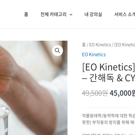
홈
전체 카테고리
내 강의실
서비스 소
홈
/
EO Kinetics
/ [EO Kine
EO Kinetics
[EO Kinetic
– 간해독 & C
원래
49,500
원
45,000
가격:
49,500
약물동태학/동력학에 대한 학습
못한) 부작용의 방지를 위해 