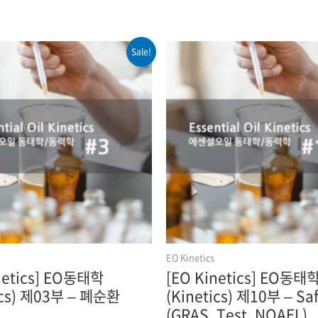
Sale!
EO Kinetics
netics] EO동태학
[EO Kinetics] EO동태
ics) 제03부 – 폐순환
(Kinetics) 제10부 – Sa
(GRAS, Test, NOAEL)