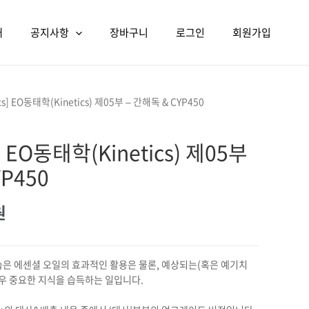
개
공지사항
장바구니
로그인
회원가입
tics] EO동태학(Kinetics) 제05부 – 간해독 & CYP450
s] EO동태학(Kinetics) 제05부
YP450
현재
원
가격:
원.
45,000원.
은 에센셜 오일의 효과적인 활용은 물론, 예상되는(혹은 예기치
매우 중요한 지식을 습득하는 일입니다.