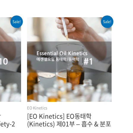
Sale!
Sale!
EO Kinetics
학
[EO Kinetics] EO동태학
fety-2
(Kinetics) 제01부 – 흡수 & 분포