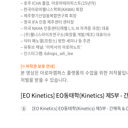
– 호주 ICHA 졸업. 아로마테라피스트(25년차)
– 한국아로마웰니스학회(KAWA) 회장
– 제주향기산업융복합연구회 회장
– 영국 IFA 인증 제주센터 센터장
– 미국 NAHA 인증센터(레벨 I, II, III 자격증 과정) 대표
– (주)웰니스라이프연구소(화장품 개발/제조) 대표이사
– 닥터 페노엘(프랑스) 방한 세미나 등 주관
– 유튜브 채널: ‘이박사의 아로마노트’
– 인스타그램: 6drops_wli_lee
[© 저작권 보호 안내]
본 영상은 아로마캠퍼스 플랫폼의 수업을 위한 저작물입니다
처벌을 받을 수 있습니다.
[EO Kinetics] EO동태학(Kinetics) 제5부 -
[EO Kinetics] EO동태학(Kinetics) 제5부 - 간해독 & 
1