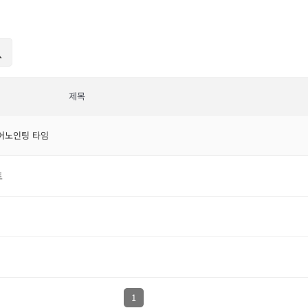
제목
 어노인팅 타임
트
1