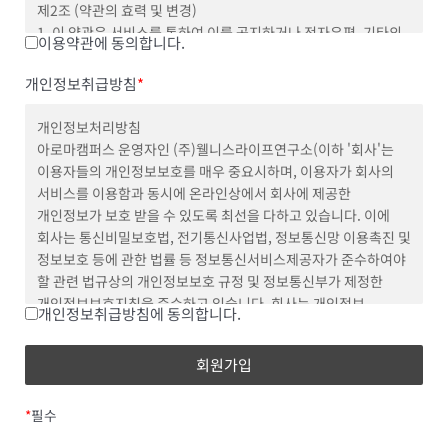
제2조 (약관의 효력 및 변경)
1. 이 약관은 서비스를 통하여 이를 공지하거나 전자우편, 기타의
이용약관에 동의합니다.
방법으로 회원에게 통지함으로써 효력을 발생합니다.
2. 회사는 이 약관의 내용을 변경할 수 있으며, 변경된 약관은
개인정보취급방침
*
제1항과 같은 방법으로 공지 또는 통지함으로써 효력을
발생합니다.
개인정보처리방침
3. 회원은 신설 또는 변경된 약관에 동의하지 않을 경우
아로마캠퍼스 운영자인 (주)웰니스라이프연구소(이하 '회사'는
회원탈퇴를 요청할 수 있으며, 신설 또는 변경된 약관의
이용자들의 개인정보보호를 매우 중요시하며, 이용자가 회사의
효력발생일 이후에도 서비스를 계속 사용할 경우 약관의
서비스를 이용함과 동시에 온라인상에서 회사에 제공한
변경사항에 동의한 것으로 간주됩니다.
개인정보가 보호 받을 수 있도록 최선을 다하고 있습니다. 이에
4. 이 약관은 회사에서 제공하는 모든 서비스에서 동일하게
회사는 통신비밀보호법, 전기통신사업법, 정보통신망 이용촉진 및
적용됩니다.
정보보호 등에 관한 법률 등 정보통신서비스제공자가 준수하여야
제3조 (약관 이외의 준칙)
할 관련 법규상의 개인정보보호 규정 및 정보통신부가 제정한
이 약관에 명시되지 않은 사항이 전기통신기본법,
개인정보보호지침을 준수하고 있습니다. 회사는 개인정보
개인정보취급방침에 동의합니다.
전기통신사업법, 기타 관련법령에 규정되어 있는 경우 그 규정에
처리방침을 통하여 이용자들이 제공하는 개인정보가 어떠한
따릅니다.
용도와 방식으로 이용되고 있으며 개인정보보호를 위해 어떠한
제4조 (용어의 정의)
조치가 취해지고 있는지 알려 드립니다
이 약관에서 사용하는 용어의 정의는 다음과 같습니다.
회사는 개인정보 처리방침을 홈페이지 첫 화면에 공개함으로써
1. 회원 : 회사와 서비스 이용에 관한 계약을 체결한 자
이용자들이 언제나 용이하게 보실 수 있도록 조치하고 있습니다.
*
필수
2. 아이디(ID) : 회원 식별과 회원의 서비스 이용을 위하여 회원이
회사의 개인정보 처리방침은 정부의 법률 및 지침 변경이나